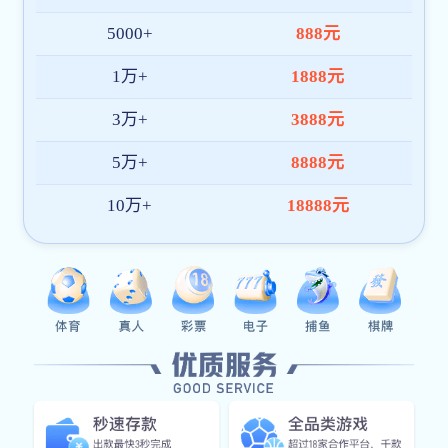
负，最后总结骑士在东决中的表现，从而展望未来是
否能够实现逆袭。整篇文章旨在揭示交易背后的深
意，以及如何通过智慧与勇气实现梦想。
1、交易对球队战术的影响
赛季中期进行交易往往是为了弥补阵容上的不足，尤
其是控卫位置。在现代篮球中，控卫不仅负责组织进
攻，还需要具备强大的防守能力。因此，一名优秀的
首发控卫能够极大地提升整个团队的战斗力。例如，
在某个赛季中，一支处于低谷的球队选择了一个技术
全面、经验丰富的新控卫，这一决定立即改善了他们
的进攻效率和防守稳定性。
此外，新的控卫还可以带来不同的战术理念，使得原
本固化的打法得到创新。这种变化不仅吸引了观众，