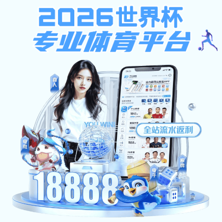
立即注册
hth在线登录入口
官网
· 权威体育数据平台
HTH在线登录入口 OFFICIAL WEBSITE
自2022年创立以来，
hth在线登录入口
致力于为用户
提供包括NBA、英超、欧洲杯、LPL在内的热门赛事直
播与数据服务，广受用户信赖。
立即下载hth在线登录入口APP