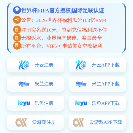
首页
/
体育新闻
/ 正文