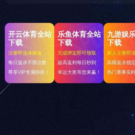
hth在线登录入口 Ap
更懂你
为热衷体育赛事的用户设计，支持实时数
体验。
完美适配 iOS / Android，界面简洁
析需求。
iOS
Android
网页版
立即下载 App
网页版入口