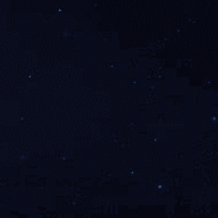
术承诺与专业水平。
75%
用户增长率（年）
hth在线登录入口
hth在线登录入口官方网站【KY1.AC】官网认证:手机版、
pp下载、登录入口、官方网站、网页版、平台、网址、地