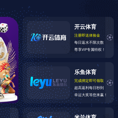
新闻
数据平台
平台，聚焦全球体育用户的
体网页版登录入口-华体
制运营，平台数据透明、交易流程规范，长期
系统，持续服务全球数百万用户，树立良好品