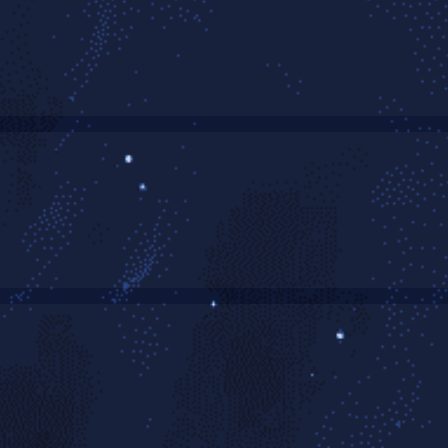
持续优化，数据
线登录入口 已服务覆盖东
平台基于用户行为分析，不
与本地适配的服务能力。
能算法与赛事数据，为用
互动价值。
次下载