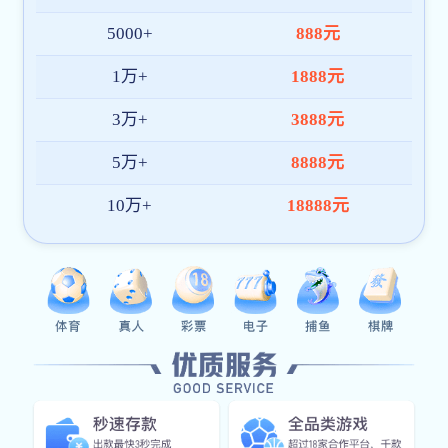
元，也显示出该球员在市场上的高价值。本文将从四
个方面来探讨这一事件的背景、影响及其未来走向。
1、罗马对格林伍德的追逐
近年来，罗马俱乐部在意大利足球界的竞争力显著提
升，他们不仅希望通过本土年轻球员的发展来增强实
力，同时也积极寻求海外优秀球员以补强阵容。而格
林伍德作为一名潜力无限的前锋，自然成为了他们重
点关注的人选。他在曼联时期展现出的技术和进攻意
识，使得他备受各大球队青睐。
罗马俱乐部对于格林伍德的追求并非一时兴起，而是
经过深思熟虑后的战略选择。他们希望通过引进这样
一位年轻且具备巨大潜力的球员来提升球队整体水
平，并期待能在意甲赛场上有所作为。此外，罗马也